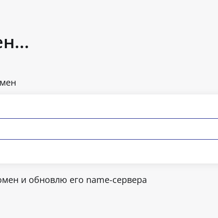
н...
омен
домен и обновлю его name-сервера